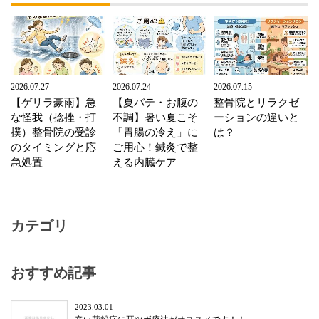
2026.07.27
2026.07.24
2026.07.15
【ゲリラ豪雨】急
【夏バテ・お腹の
整骨院とリラクゼ
な怪我（捻挫・打
不調】暑い夏こそ
ーションの違いと
撲）整骨院の受診
「胃腸の冷え」に
は？
のタイミングと応
ご用心！鍼灸で整
急処置
える内臓ケア
カテゴリ
おすすめ記事
2023.03.01