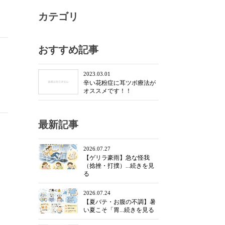
カテゴリ
おすすめ記事
2023.03.01
辛い花粉症に耳ツボ療法が
オススメです！！
最新記事
2026.07.27
【ゲリラ豪雨】急な怪我
（捻挫・打撲）...続きを見
る
2026.07.24
【夏バテ・お腹の不調】暑
い夏こそ「胃...続きを見る