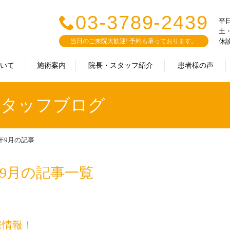
03-3789-2439
平日：
土・
当日のご来院大歓迎! 予約も承っております。
休
ついて
施術案内
院長・スタッフ紹介
患者様の声
｜スタッフブログ
3年9月の記事
年9月の記事一覧
催情報！