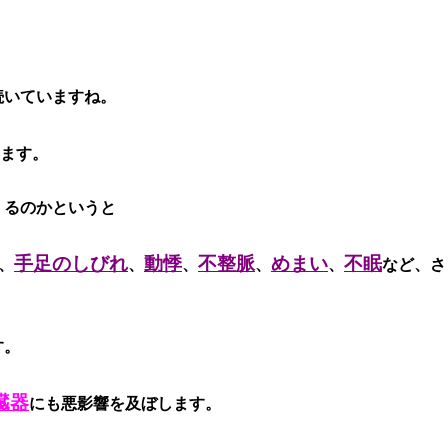
続いていますね。
ます。
くるのかというと
手足のしびれ
動悸
不整脈
めまい
不眠
、
、
、
、
、
など、さ
す。
臓器
にも悪影響を及ぼします。