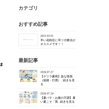
カテゴリ
おすすめ記事
2023.03.01
辛い花粉症に耳ツボ療法が
オススメです！！
最新記事
ま
2026.07.27
【ゲリラ豪雨】急な怪我
（捻挫・打撲）...続きを見
る
2026.07.24
【夏バテ・お腹の不調】暑
い夏こそ「胃...続きを見る