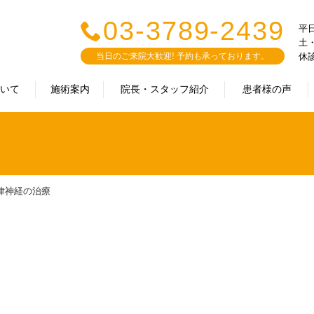
03-3789-2439
平日：
土・
当日のご来院大歓迎! 予約も承っております。
休
ついて
施術案内
院長・スタッフ紹介
患者様の声
律神経の治療