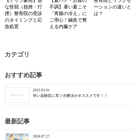
【ゲリラ豪雨】急
【夏バテ・お腹の
整骨院とリラクゼ
な怪我（捻挫・打
不調】暑い夏こそ
ーションの違いと
撲）整骨院の受診
「胃腸の冷え」に
は？
のタイミングと応
ご用心！鍼灸で整
急処置
える内臓ケア
カテゴリ
おすすめ記事
2023.03.01
辛い花粉症に耳ツボ療法がオススメです！！
最新記事
2026.07.27