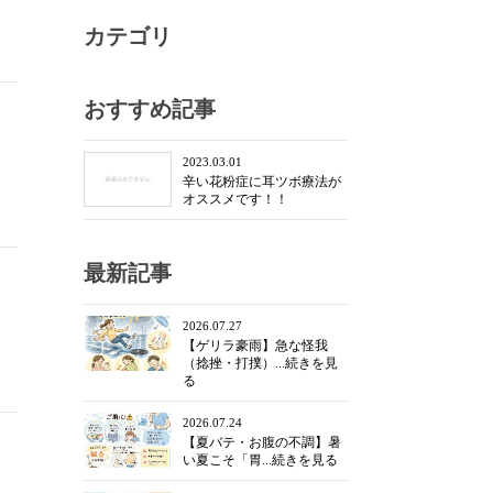
カテゴリ
おすすめ記事
2023.03.01
辛い花粉症に耳ツボ療法が
オススメです！！
最新記事
2026.07.27
【ゲリラ豪雨】急な怪我
（捻挫・打撲）...続きを見
る
2026.07.24
【夏バテ・お腹の不調】暑
い夏こそ「胃...続きを見る