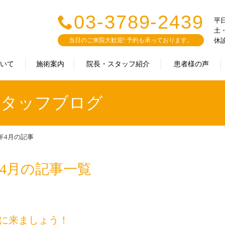
03-3789-2439
平日：
土・
当日のご来院大歓迎! 予約も承っております。
休
ついて
施術案内
院長・スタッフ紹介
患者様の声
｜スタッフブログ
2年4月の記事
年4月の記事一覧
術に来ましょう！