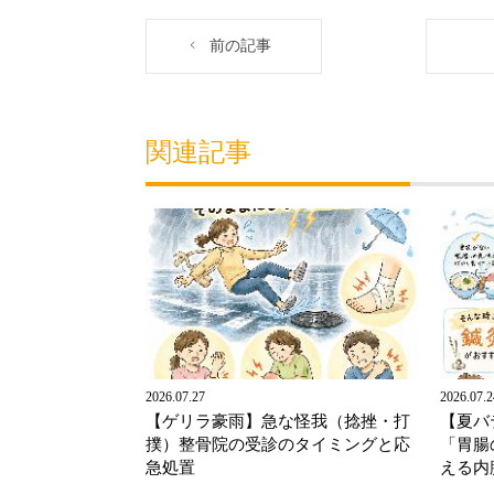
前の記事
関連記事
2026.07.27
2026.07.2
【ゲリラ豪雨】急な怪我（捻挫・打
【夏バ
撲）整骨院の受診のタイミングと応
「胃腸
急処置
える内