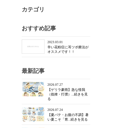
カテゴリ
おすすめ記事
2023.03.01
辛い花粉症に耳ツボ療法が
オススメです！！
最新記事
2026.07.27
【ゲリラ豪雨】急な怪我
（捻挫・打撲）...続きを見
る
2026.07.24
【夏バテ・お腹の不調】暑
い夏こそ「胃...続きを見る