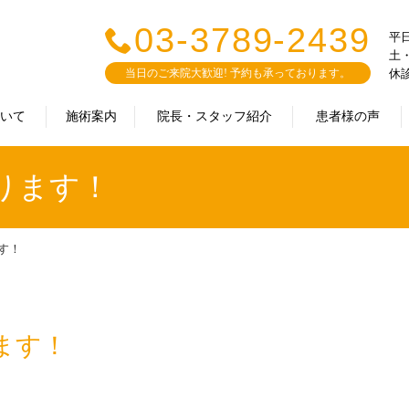
03-3789-2439
平日：
土・
当日のご来院大歓迎! 予約も承っております。
休
ついて
施術案内
院長・スタッフ紹介
患者様の声
ります！
す！
ます！