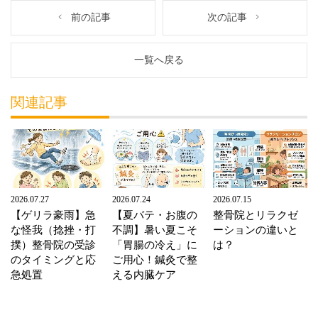
前の記事
次の記事
一覧へ戻る
関連記事
2026.07.27
2026.07.24
2026.07.15
【ゲリラ豪雨】急
【夏バテ・お腹の
整骨院とリラクゼ
な怪我（捻挫・打
不調】暑い夏こそ
ーションの違いと
撲）整骨院の受診
「胃腸の冷え」に
は？
のタイミングと応
ご用心！鍼灸で整
急処置
える内臓ケア