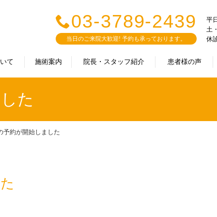
03-3789-2439
平日：
土・
当日のご来院大歓迎! 予約も承っております。
休
ついて
施術案内
院長・スタッフ紹介
患者様の声
ました
の予約が開始しました
した