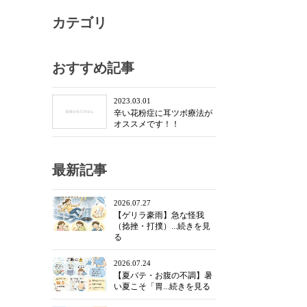
カテゴリ
おすすめ記事
2023.03.01
辛い花粉症に耳ツボ療法が
オススメです！！
最新記事
2026.07.27
【ゲリラ豪雨】急な怪我
（捻挫・打撲）...続きを見
る
2026.07.24
【夏バテ・お腹の不調】暑
い夏こそ「胃...続きを見る