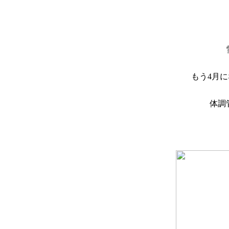
もう4月
体調