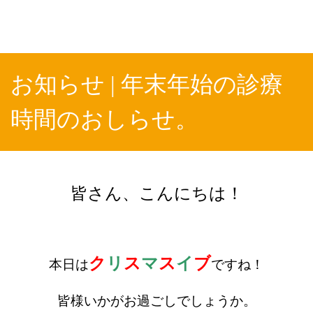
お知らせ | 年末年始の診療
時間のおしらせ。
皆さん、こんにちは！
ク
リ
ス
マ
ス
イ
ブ
本日は
ですね！
皆様いかがお過ごしでしょうか。